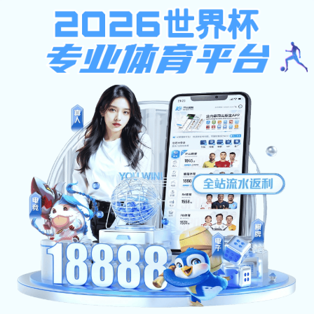
注册入口
开云官方网页版
APP与网页版
入口｜畅享全球体育赛事与数
据服务
欢迎访问
开云官方网页版
，提供全面覆盖足
球、篮球、电竞等项目的赛事资讯与数据内容，
支持
APP下载
与
网页使用
，每日同步更新千场
比赛，聚焦热门体育内容， 助您轻松获取赛事
动态，掌握比赛节奏。