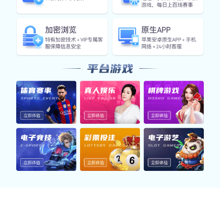
提供了强有力的火力支持。
2、比赛中的决策能力
八村塁之所以能在紧张激烈的季后赛中保持高效表
现，很大程度上归功于他的决策能力。在快节奏、高
压力的比赛环境下，他总能做出正确选择，无论是选
择自己出手还是为队友创造机会。他善于观察场上的
局势变化，根据对方防守来判断何时该持球进攻或传
球。
例如，在某些关键时刻，当队伍面临落后的局面时，
八村塁毫不犹豫地站出来承担责任，通过果敢地外线
投射帮助球队追赶比分。他的一系列精准三分不仅提
振了全队士气，还有效缓解了压力。此外，在遇到双
人包夹时，他往往能够冷静处理，将皮球传给位置更