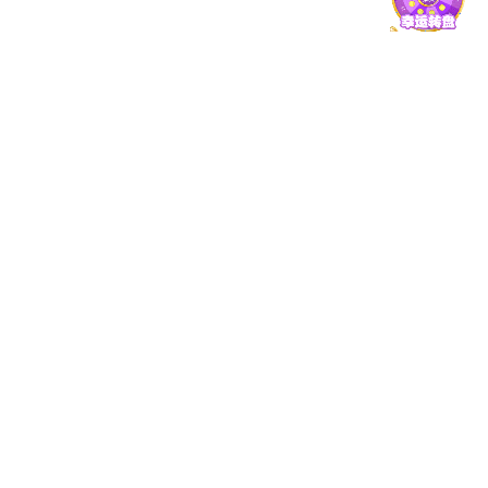
4、未来发展潜力分析
尽管本赛季已经取得相当显著成绩，但对于年轻化且
充满潜力的八村塁而言，这只是一个起点。从目前来
看，他已经展现出了成为全明星级别球员所需的大部
分素质。然而，要想持续发展并迈向顶尖水平，还需
要继续打磨自己的各项技艺，包括提高持球后的突破
能力以及加强防守端表现等方面。
未来，如果能进一步改善身体素质，加强力量训练和
耐力提升，将有助于他抵抗更为严酷激烈的大联盟竞
争。而从心理层面来看，在经历更多高强度赛事洗礼
之后，相信他会逐渐具备应对各种复杂情况所需心
态，以此来降低失误概率，提高关键时刻把握机会能
力。