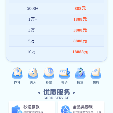
进一步提高了出手速度和准度，这使得他能够在不同
情况下找到合适的投篮机会。
除了基础的投篮技巧外，八村塁还具备极强的身体素
质。他身材高大，臂展较长，这使得他在面对防守时
更容易找到空位进行投篮。同时，他也能利用自己的
身体优势，通过突破吸引防守后再传球给队友，从而
创造更好的进攻机会。这样的技术特点让他在季后赛
中屡次成功射入关键三分。
此外，八村塁对于战术执行的理解也非常到位。在比
赛中，他能够根据对方防守阵型及时调整位置，寻找
最佳出手机会。无论是接球即投还是运球后的跳投，
他都能做到迅速判断并作出反应。这种灵活多变的战
术意识使他在季后赛期间频频命中关键三分，为球队