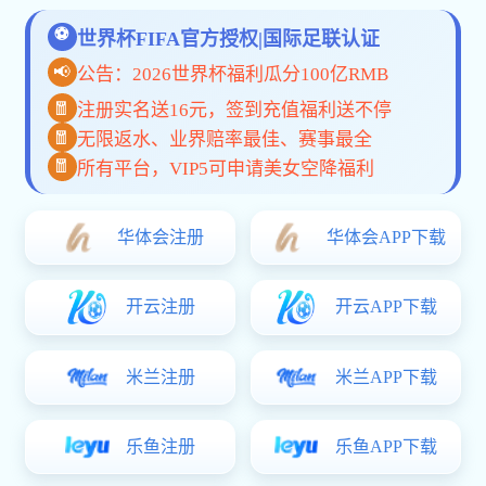
手机App
网页版
八村塁季后赛三分表现惊艳场均三
记命中率飙升至57
2026-06-15 00:50
96 次阅读
首页
/
体育动态
八村塁在本赛季的季后赛中展现出色的三分球表现，