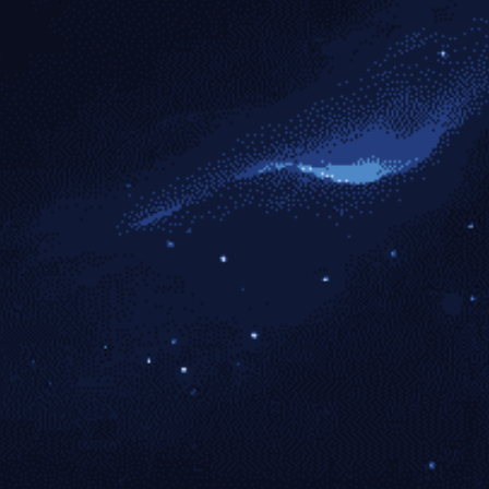
十、联系方式
如您对本协议内容有疑问或建议
Email：support@pagaralamn
开云网页版·官方端在线
活跃用户
67,200