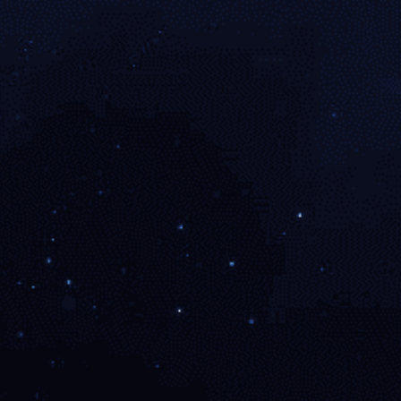
开云官方网页版
开云官方网页版官方网站【KY1.AC】
北
官网认证:手机版、app下载、登录入
su
口、官方网站、网页版、平台、网
址、地址、注册、娱乐，开云官方网
页版(中国)官方网站欢迎大家选择真正
的官方通道，同时我们提供全天候
7x24小时在线服务，第一时间处理各
类问题，正规集团平台有保障，欢迎
体验！