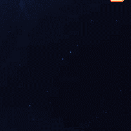
读性与用户行为分析效率。
异常请求率
0.9%