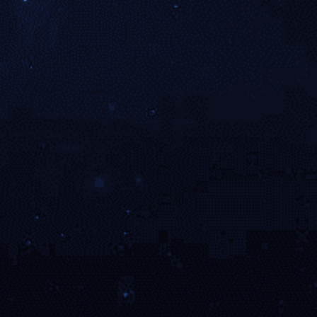
联系我们
快速导航
京市朝阳区建国路88号
App下载
关于我们
pport@pagaralamnews.com
隐私政策
用户协议
网站地图