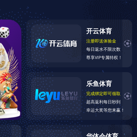
注册入口
协议》（以下简称“本协议”）。