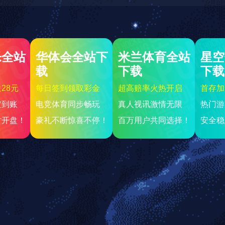
止或终止对用户的全部或部分服务，且无需提前通知：
规
风险
开云(中国)平台运营策略的调整
参考之用，所有信息按“现状”提供。因使用服务导致的直接或间接损
的权利。修改内容将在平台公示并即时生效，用户继续使用服务即代
。如有争议，双方应协商解决，协商不成的，应提交至平台所在地人